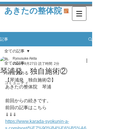
あきたの整体院
記事
全ての記事
Ryousuke Akita
全ての記事
2024年9月27日
読了時間: 2分
琴浦発 独自施術②
今すぐ始める
【琴浦発　独自施術②】
コミュニティ
あきたの整体院　琴浦
前回からの続きです。
前回の記事はこちら
⇓⇓⇓
https://www.karada-syokunin-a-
s.com/post/%E7%90%B4%E6%B5%A6