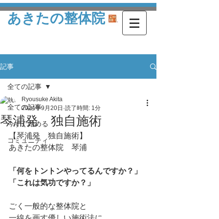
あきたの整体院
記事
全ての記事
Ryousuke Akita
全ての記事
2024年9月20日
読了時間: 1分
琴浦発 独自施術
今すぐ始める
【琴浦発　独自施術】
コミュニティ
あきたの整体院　琴浦
「何をトントンやってるんですか？」
「これは気功ですか？」
ごく一般的な整体院と
一線を画す優しい施術法に