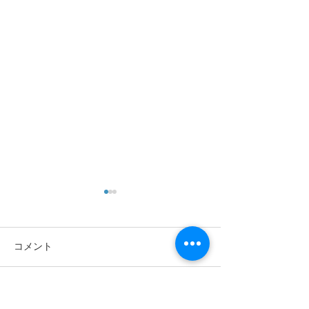
コメント
あきたの趣味
諦めていた指の
コメントを追加…