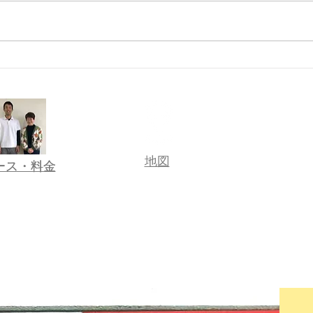
あきたの趣味
諦め
​地図
コース・料金
コース・料金