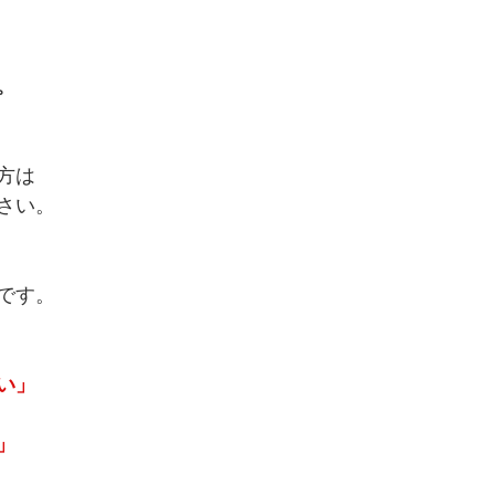
。
方は
さい。
です。
い」
」