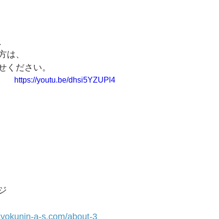
、
方は、
せください。
https://youtu.be/dhsi5YZUPl4
ジ
syokunin-a-s.com/about-3