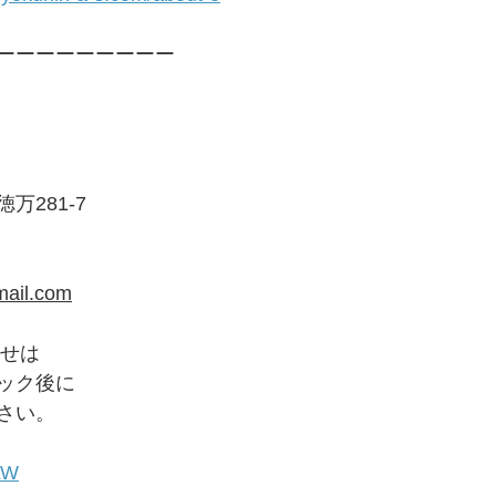
ーーーーーーーーー
万281-7
mail.com
わせは
ック後に
さい。
7LW