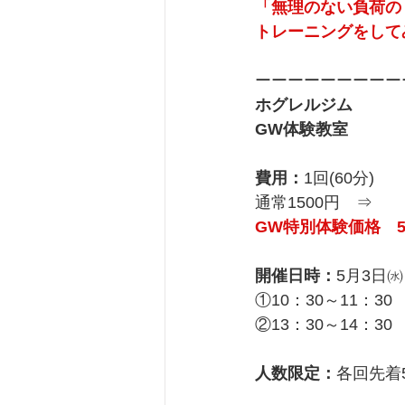
「無理のない負荷の
トレーニングをして
ーーーーーーーーー
ホグレルジム
GW体験教室
費用：
1回(60分)
通常1500円　⇒
GW特別体験価格　5
開催日時：
5月3日㈬
①10：30～11：30
②13：30～14：30
人数限定：
各回先着