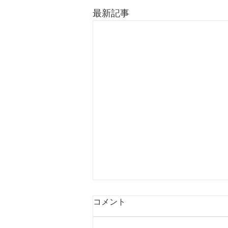
最新記事
盆期間営業日について
コメント
【盆期間営業日について】 あき