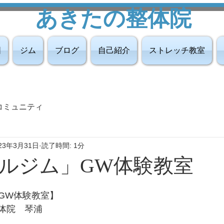
あきたの整体院
図
ジム
ブログ
自己紹介
ストレッチ教室
コミュニティ
23年3月31日
読了時間: 1分
ルジム」GW体験教室
GW体験教室】
整体院　琴浦