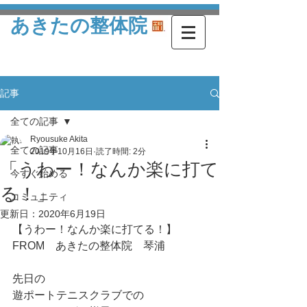
あきたの整体院
記事
全ての記事
Ryousuke Akita
全ての記事
2019年10月16日
読了時間: 2分
「うわー！なんか楽に打て
今すぐ始める
る！」
コミュニティ
更新日：
2020年6月19日
【うわー！なんか楽に打てる！】
FROM　あきたの整体院　琴浦
先日の
遊ポートテニスクラブでの