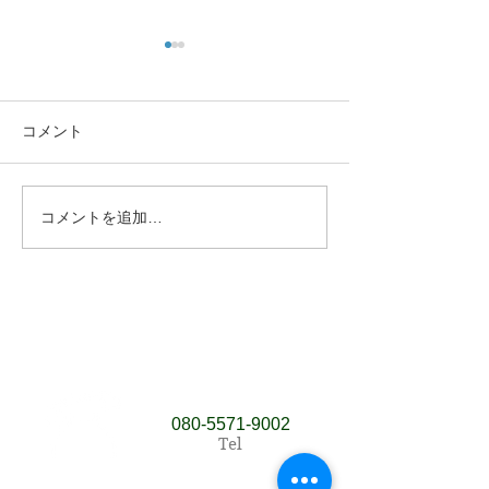
コメント
あきたの趣味
諦めていた指の
コメントを追加…
​080‐5571‐9002
Tel