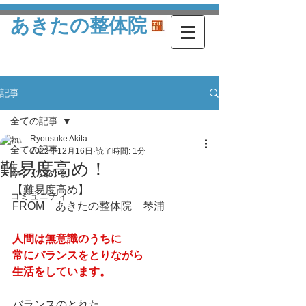
あきたの整体院
記事
全ての記事
Ryousuke Akita
全ての記事
2022年12月16日
読了時間: 1分
難易度高め！
今すぐ始める
【難易度高め】
コミュニティ
FROM　あきたの整体院　琴浦
人間は無意識のうちに
常にバランスをとりながら
生活をしています。
バランスのとれた