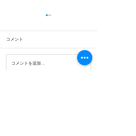
コメント
あきたの趣味
諦めていた指の
コメントを追加…
​080‐5571‐9002
Tel