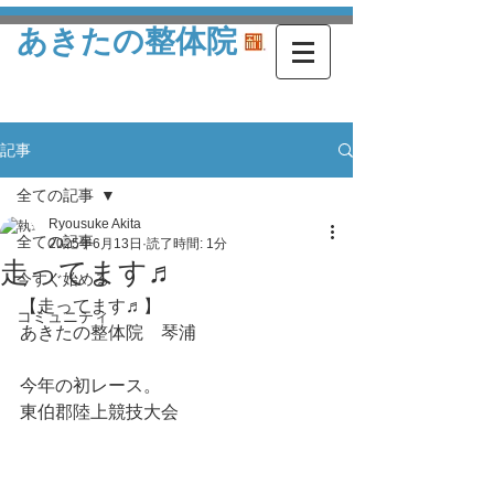
あきたの整体院
記事
全ての記事
Ryousuke Akita
全ての記事
2025年6月13日
読了時間: 1分
走ってます♬
今すぐ始める
【走ってます♬】
コミュニティ
あきたの整体院　琴浦
今年の初レース。
東伯郡陸上競技大会