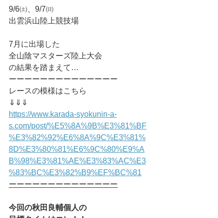
9/6㈯、9/7㈰
出雲浜山陸上競技場
7月に出場した
全山陰マスターズ陸上大会
の結果を踏まえて…
ーーーーーーーーーーーーーー
レースの模様はこちら
⇓⇓⇓
https://www.karada-syokunin-a-
s.com/post/%E5%8A%9B%E3%81%BF
%E3%82%92%E6%8A%9C%E3%81%
8D%E3%80%81%E6%9C%80%E9%A
B%98%E3%81%AE%E3%83%AC%E3
%83%BC%E3%82%B9%EF%BC%81
ーーーーーーーーーーーーーー
今回の秋田良輔個人の