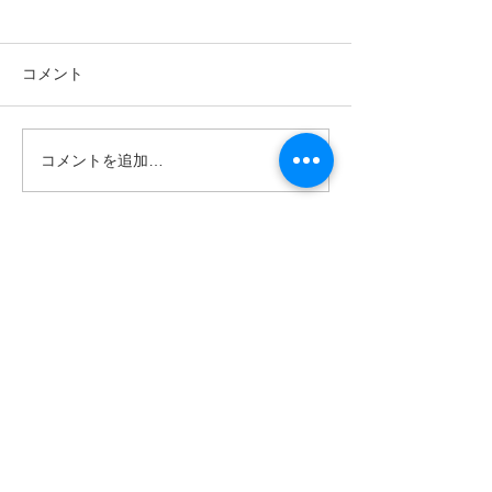
コメント
あきたの趣味
諦めていた指の
コメントを追加…
​080‐5571‐9002
Tel