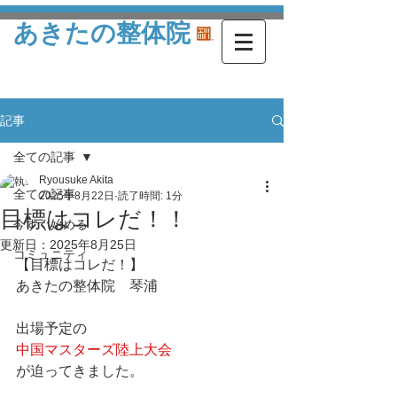
あきたの整体院
記事
全ての記事
Ryousuke Akita
全ての記事
2025年8月22日
読了時間: 1分
目標はコレだ！！
今すぐ始める
更新日：
2025年8月25日
コミュニティ
【目標はコレだ！】
あきたの整体院　琴浦
出場予定の
中国マスターズ陸上大会
が迫ってきました。