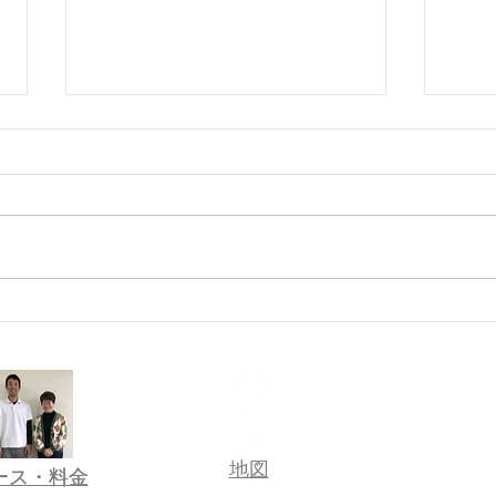
諦めていた指の動きが…
初め
​地図
コース・料金
コース・料金