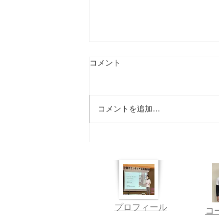
コメント
あきたの趣味
コメントを追加…
​​プロフィール
​
​