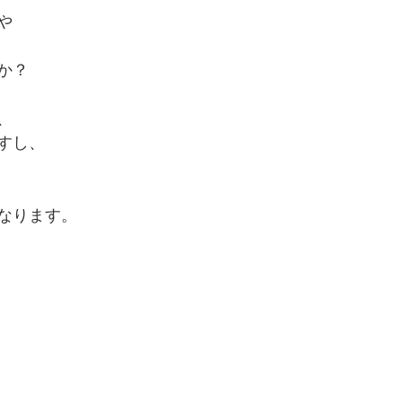
や
か？
、
すし、
なります。