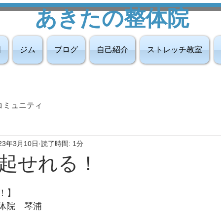
あきたの整体院
図
ジム
ブログ
自己紹介
ストレッチ教室
コミュニティ
23年3月10日
読了時間: 1分
起せれる！
！】
整体院　琴浦