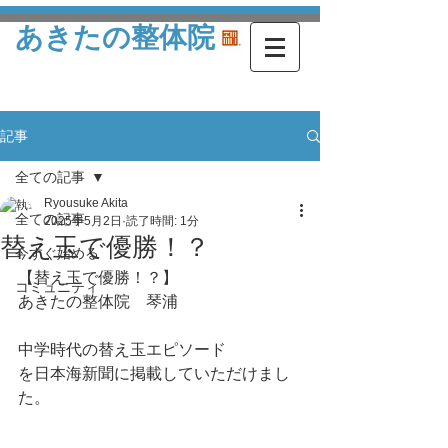
あきたの整体院
記事
全ての記事
Ryousuke Akita
全ての記事
2025年5月2日
読了時間: 1分
替え玉で優勝！？
今すぐ始める
【替え玉で優勝！？】
コミュニティ
あきたの整体院　琴浦
中学時代の替え玉エピソード
を日本海新聞に掲載していただけまし
た。