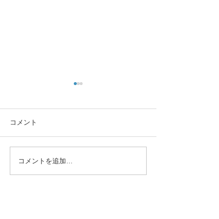
コメント
あきたの趣味
諦めていた指の
コメントを追加…