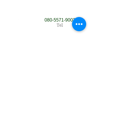
​080‐5571‐9002
Tel
​地図
​​プロフィール