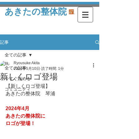
あきたの整体院
記事
全ての記事
Ryousuke Akita
全ての記事
2024年5月10日
読了時間: 1分
新しくロゴ登場
今すぐ始める
【新しくロゴ登場】
コミュニティ
あきたの整体院　琴浦
2024年4月
あきたの整体院に
ロゴが登場！