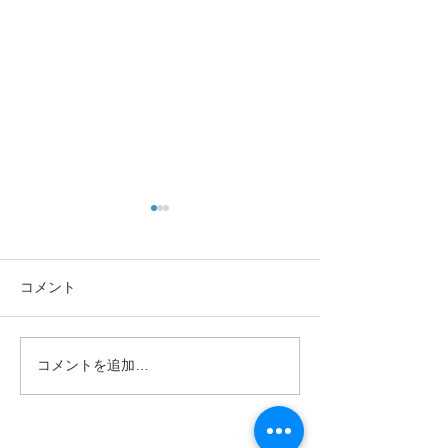
コメント
あきたの趣味
諦めていた指の
コメントを追加…