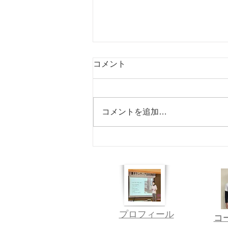
盆期間営業日について
コメント
【盆期間営業日について】 あき
たの整体院 ★ホグレルジム 休み
無し ★施術 8/11㈫ 休 8/12
コメントを追加…
㈬ 営業 8/13㈭ 休 8/14
㈮ 休 8/15㈯ 営業 8/16㈰
定休日 8/17㈪ 休 8/18㈫
休 ※店休日に施術を 受けられた
い方は、 事前にご相談ください
ーーーーーーーーーーーーーーー
ーーーーーーーーー 浦安駅より
徒歩1分 あきたの整体院 琴浦
​​プロフィール
〒689-2303 鳥取県
​
​