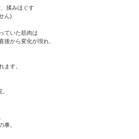
す、揉みほぐす
せん)
っていた筋肉は
直後から変化が現れ、
れます。
院。
、
、
の事。