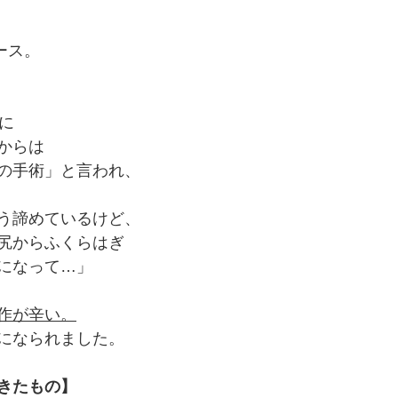
ース。
に
からは
の手術」と言われ、
う諦めているけど、
尻からふくらはぎ
になって…」
作が辛い。
になられました。
きたもの】