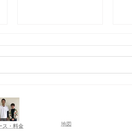
あきたの趣味
諦め
​地図
コース・料金
コース・料金