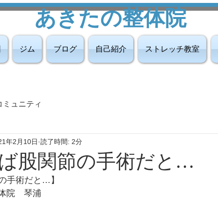
あきたの整体院
図
ジム
ブログ
自己紹介
ストレッチ教室
コミュニティ
21年2月10日
読了時間: 2分
ば股関節の手術だと…
の手術だと…】
整体院　琴浦