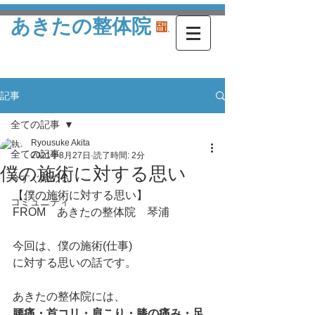
あきたの整体院
記事
全ての記事
Ryousuke Akita
全ての記事
2021年8月27日
読了時間: 2分
僕の施術に対する思い
今すぐ始める
【僕の施術に対する思い】
コミュニティ
FROM　あきたの整体院　琴浦
今回は、僕の施術(仕事)
に対する思いの話です。
あきたの整体院には、
腰痛・首コリ・肩こり・膝の痛み・足