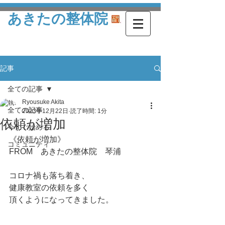
あきたの整体院
記事
全ての記事
Ryousuke Akita
全ての記事
2023年12月22日
読了時間: 1分
依頼が増加
今すぐ始める
《依頼が増加》
コミュニティ
FROM　あきたの整体院　琴浦
コロナ禍も落ち着き、
健康教室の依頼を多く
頂くようになってきました。