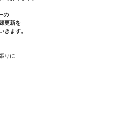
ーの
録更新を
いきます。
張りに