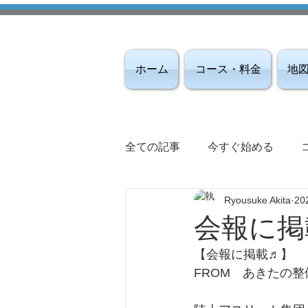
ホーム
コース・料金
地
全ての記事
今すぐ始める
Ryousuke Akita
20
会報に掲
【会報に掲載♬】
FROM　あきたの