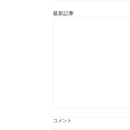
最新記事
盆期間営業日について
コメント
【盆期間営業日について】 あき