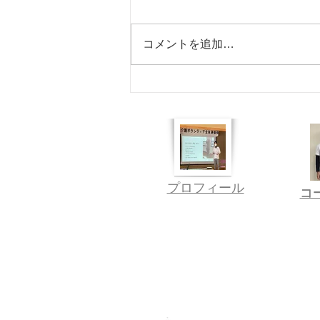
たの整体院 ★ホグレルジム 休み
無し ★施術 8/11㈫ 休 8/12
コメントを追加…
㈬ 営業 8/13㈭ 休 8/14
㈮ 休 8/15㈯ 営業 8/16㈰
定休日 8/17㈪ 休 8/18㈫
休 ※店休日に施術を 受けられた
い方は、 事前にご相談ください
ーーーーーーーーーーーーーーー
ーーーーーーーーー 浦安駅より
徒歩1分 あきたの整体院 琴浦
​​プロフィール
〒689-2303 鳥取県
​
​