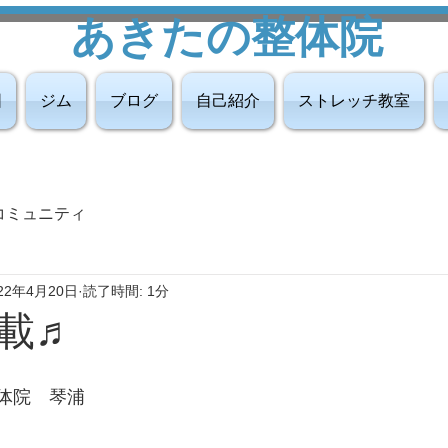
あきたの整体院
図
ジム
ブログ
自己紹介
ストレッチ教室
コミュニティ
22年4月20日
読了時間: 1分
載♬
整体院　琴浦