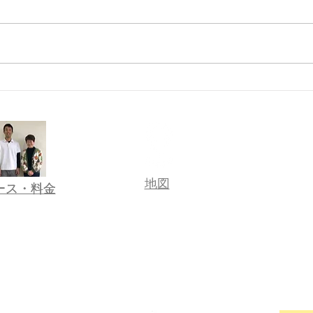
あきたの趣味
諦め
​地図
コース・料金
コース・料金