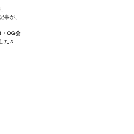
C」
記事が、
B・OG会
した♬