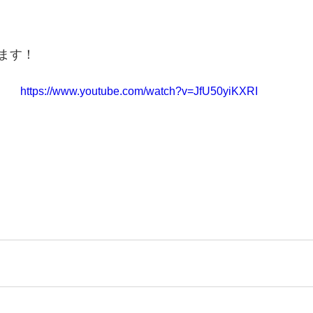
ます！
https://www.youtube.com/watch?v=JfU50yiKXRI