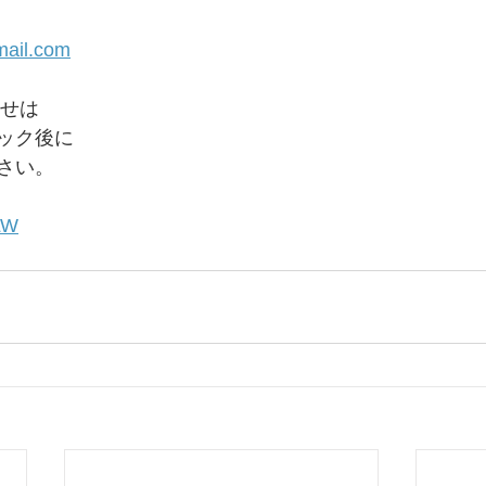
mail.com
わせは
ック後に
さい。
7LW