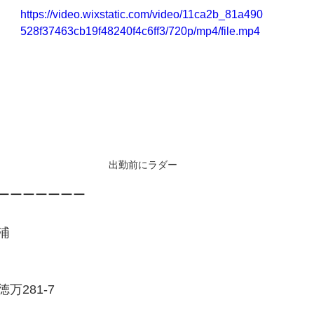
https://video.wixstatic.com/video/11ca2b_81a490
528f37463cb19f48240f4c6ff3/720p/mp4/file.mp4
出勤前にラダー
ーーーーーーー
浦
万281-7