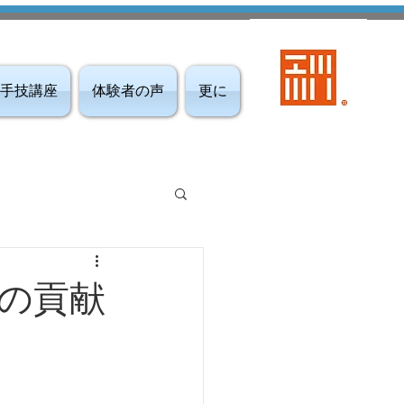
手技講座
体験者の声
更に
の貢献