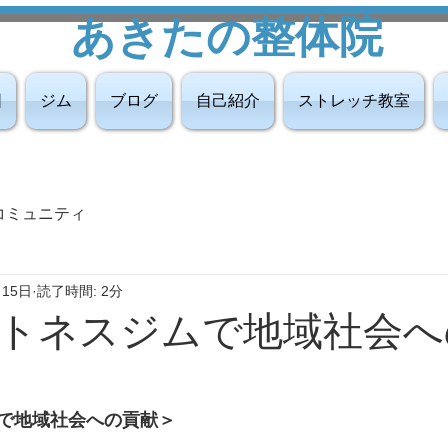
あきたの整体院
図
ジム
ブログ
自己紹介
ストレッチ教室
コミュニティ
月15日
読了時間: 2分
トネスジムで地域社会へ
で地域社会への貢献＞