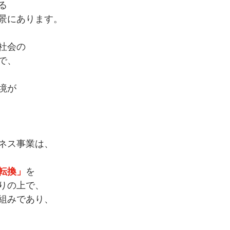
る
景にあります。
社会の
で、
境が
ネス事業は、
転換」
を
りの上で、
組みであり、