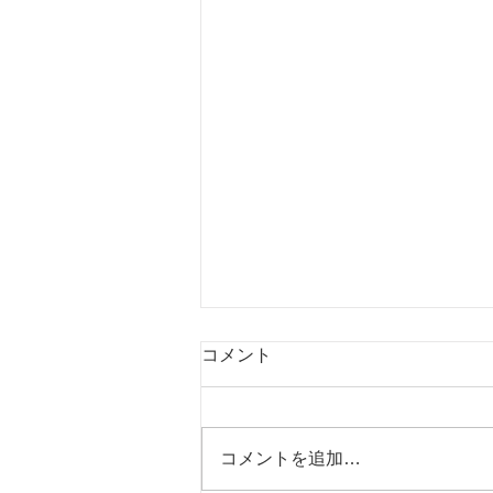
盆期間営業日について
コメント
【盆期間営業日について】 あき
たの整体院 ★ホグレルジム 休み
無し ★施術 8/11㈫ 休 8/12
コメントを追加…
㈬ 営業 8/13㈭ 休 8/14