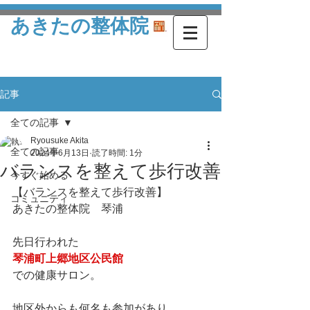
あきたの整体院
記事
全ての記事
Ryousuke Akita
全ての記事
2024年6月13日
読了時間: 1分
バランスを整えて歩行改善
今すぐ始める
【バランスを整えて歩行改善】
コミュニティ
あきたの整体院　琴浦
先日行われた
琴浦町上郷地区公民館
での健康サロン。
地区外からも何名も参加があり、