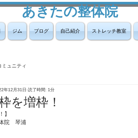
あきたの整体院
図
ジム
ブログ
自己紹介
ストレッチ教室
コミュニティ
22年12月31日
読了時間: 1分
枠を増枠！
！】
整体院　琴浦