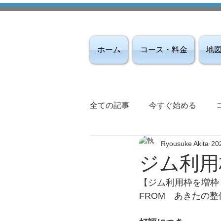
ホーム
コース・料金
地
全ての記事
今すぐ始める
Ryousuke Akita
20
ジム利用
【ジム利用枠を増枠
FROM　あきたの