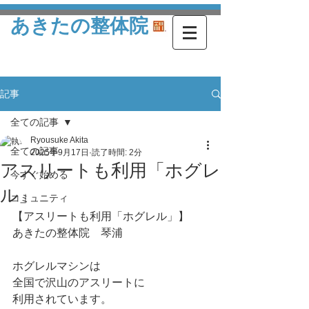
あきたの整体院
記事
全ての記事
Ryousuke Akita
全ての記事
2025年9月17日
読了時間: 2分
アスリートも利用「ホグレ
今すぐ始める
ル」
コミュニティ
【アスリートも利用「ホグレル」】
あきたの整体院　琴浦
ホグレルマシンは
全国で沢山のアスリートに
利用されています。