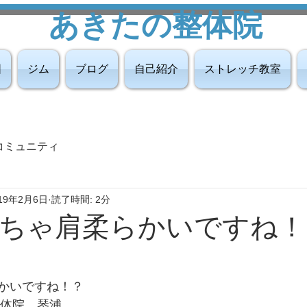
あきたの整体院
図
ジム
ブログ
自己紹介
ストレッチ教室
コミュニティ
19年2月6日
読了時間: 2分
ちゃ肩柔らかいですね！
かいですね！？
整体院　琴浦