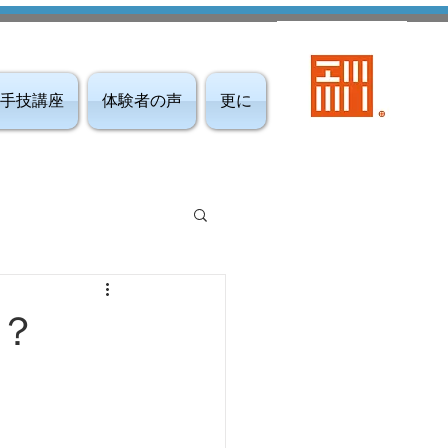
手技講座
体験者の声
更に
？