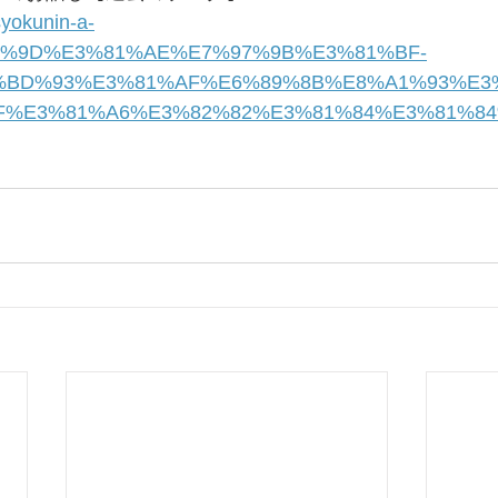
syokunin-a-
%81%9D%E3%81%AE%E7%97%9B%E3%81%BF-
BD%93%E3%81%AF%E6%89%8B%E8%A1%93%E3
F%E3%81%A6%E3%82%82%E3%81%84%E3%81%8