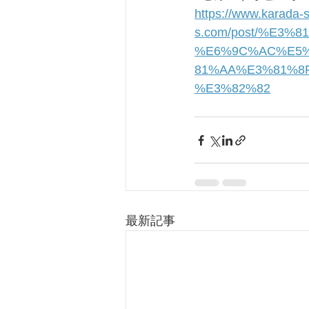
https://www.karada-
s.com/post/%E3
%E6%9C%AC%E5%
81%AA%E3%81%8
%E3%82%82
最新記事