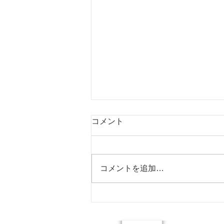
盆期間営業日について
コメント
【盆期間営業日について】 あき
たの整体院 ★ホグレルジム 休み
無し ★施術 8/11㈫ 休 8/12
コメントを追加…
㈬ 営業 8/13㈭ 休 8/14
㈮ 休 8/15㈯ 営業 8/16㈰
定休日 8/17㈪ 休 8/18㈫
休 ※店休日に施術を 受けられた
い方は、 事前にご相談ください