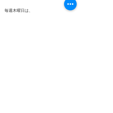
毎週木曜日は、
米子でストレッチ教室を行っておりま
す。
詳細はこちら
↓↓
https://www.karada-syokunin-a-
s.com/blank-5
すべて表示
最新記事