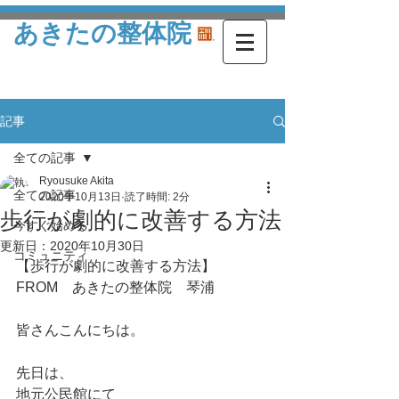
あきたの整体院
記事
全ての記事
Ryousuke Akita
全ての記事
2020年10月13日
読了時間: 2分
歩行が劇的に改善する方法
今すぐ始める
更新日：
2020年10月30日
コミュニティ
【歩行が劇的に改善する方法】
FROM　あきたの整体院　琴浦
皆さんこんにちは。
先日は、
地元公民館にて