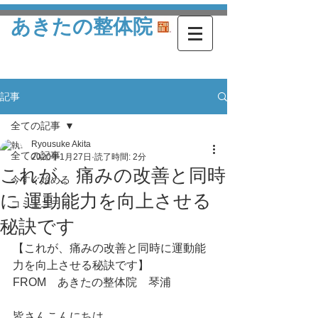
あきたの整体院
記事
全ての記事
Ryousuke Akita
全ての記事
2020年1月27日
読了時間: 2分
これが、痛みの改善と同時
今すぐ始める
に 運動能力を向上させる
コミュニティ
秘訣です
【これが、痛みの改善と同時に運動能
力を向上させる秘訣です】
FROM　あきたの整体院　琴浦
皆さんこんにちは。