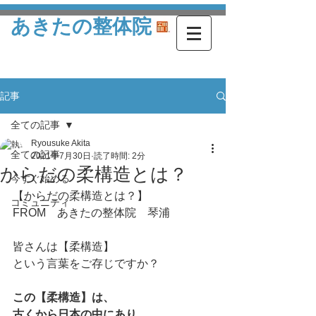
あきたの整体院
記事
全ての記事
Ryousuke Akita
全ての記事
2021年7月30日
読了時間: 2分
からだの柔構造とは？
今すぐ始める
【からだの柔構造とは？】
コミュニティ
FROM　あきたの整体院　琴浦
皆さんは【柔構造】
という言葉をご存じですか？
この【柔構造】は、
古くから日本の中にあり、