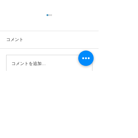
コメント
あきたの趣味
諦めていた指の
コメントを追加…
​080‐5571‐9002
Tel