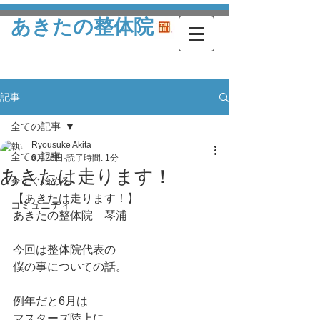
あきたの整体院
記事
全ての記事
Ryousuke Akita
全ての記事
6月26日
読了時間: 1分
あきたは走ります！
今すぐ始める
【あきたは走ります！】
コミュニティ
あきたの整体院　琴浦
今回は整体院代表の
僕の事についての話。
例年だと6月は
マスターズ陸上に