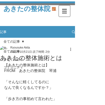
あきたの整体院
記事
全ての記事
Ryousuke Akita
全ての記事
2021年10月21日
読了時間: 2分
あきたの整体施術とは
今すぐ始める
【あきたの整体施術とは】
コミュニティ
FROM　あきたの整体院　琴浦
「そんなに軽くしてるのに
なんで良くなるんですか？」
「歩き方の事初めて言われた」